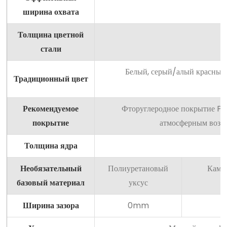
ширина охвата
Толщина цветной
стали
Белый, серый/алый красный/
Традиционный цвет
Рекомендуемое
Фторуглеродное покрытие P
покрытие
атмосферным возд
Толщина ядра
Необязательный
Полиуретановый
Каме
базовый материал
уксус
Ширина зазора
0mm