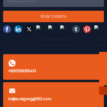
ПОДСТАВИТЬ
Электронная почта
+8615169316413
Haijiecaigang@163.com
Whatsapp
Моб.
+8615169316413
+8615650357879
Haijiecaigang@163.com