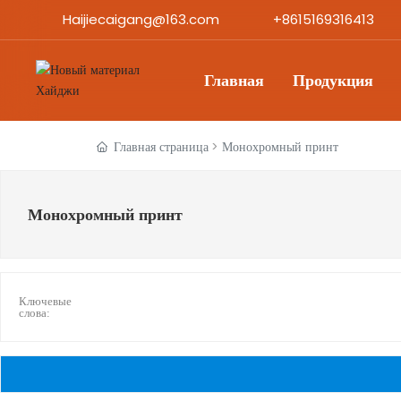
Haijiecaigang@163.com
+8615169316413
Главная
Продукция
Главная страница
Монохромный принт
Монохромный принт
Ключевые
слова: