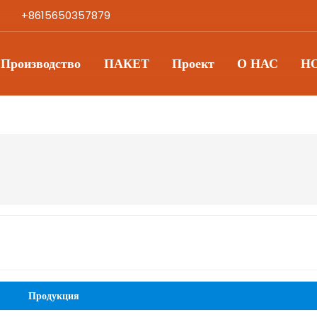
+8615650357879
Производство
ПАКЕТ
Проект
О НАС
Н
Продукция